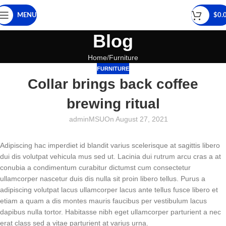
MENU
$
0.
Blog
Home
Furniture
FURNITURE
Collar brings back coffee
brewing ritual
adminMSU
On August 27, 2021
Adipiscing hac imperdiet id blandit varius scelerisque at sagittis libero
dui dis volutpat vehicula mus sed ut. Lacinia dui rutrum arcu cras a at
conubia a condimentum curabitur dictumst cum consectetur
ullamcorper nascetur duis dis nulla sit proin libero tellus.
Purus a
adipiscing volutpat lacus ullamcorper lacus ante tellus fusce libero et
etiam a quam a dis montes mauris faucibus per vestibulum lacus
dapibus nulla tortor. Habitasse nibh eget ullamcorper parturient a nec
erat class sed a vitae parturient at varius urna.