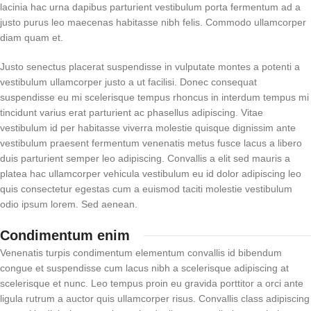
lacinia hac urna dapibus parturient vestibulum porta fermentum ad a
justo purus leo maecenas habitasse nibh felis. Commodo ullamcorper
diam quam et.
Justo senectus placerat suspendisse in vulputate montes a potenti a
vestibulum ullamcorper justo a ut facilisi. Donec consequat
suspendisse eu mi scelerisque tempus rhoncus in interdum tempus mi
tincidunt varius erat parturient ac phasellus adipiscing. Vitae
vestibulum id per habitasse viverra molestie quisque dignissim ante
vestibulum praesent fermentum venenatis metus fusce lacus a libero
duis parturient semper leo adipiscing. Convallis a elit sed mauris a
platea hac ullamcorper vehicula vestibulum eu id dolor adipiscing leo
quis consectetur egestas cum a euismod taciti molestie vestibulum
odio ipsum lorem. Sed aenean.
Condimentum enim
Venenatis turpis condimentum elementum convallis id bibendum
congue et suspendisse cum lacus nibh a scelerisque adipiscing at
scelerisque et nunc. Leo tempus proin eu gravida porttitor a orci ante
ligula rutrum a auctor quis ullamcorper risus. Convallis class adipiscing