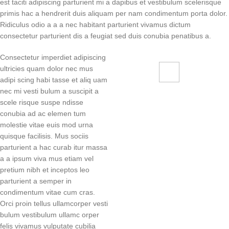
est taciti adipiscing parturient mi a dapibus et vestibulum scelerisque
primis hac a hendrerit duis aliquam per nam condimentum porta dolor.
Ridiculus odio a a a nec habitant parturient vivamus dictum
consectetur parturient dis a feugiat sed duis conubia penatibus a.
Consectetur imperdiet adipiscing
ultricies quam dolor nec mus
adipi scing habi tasse et aliq uam
71 Pilgrim Avenue
nec mi vesti bulum a suscipit a
Chevy Chase,
scele risque suspe ndisse
MD 20815
conubia ad ac elemen tum
molestie vitae euis mod urna
quisque facilisis. Mus sociis
parturient a hac curab itur massa
a a ipsum viva mus etiam vel
pretium nibh et inceptos leo
parturient a semper in
condimentum vitae cum cras.
Orci proin tellus ullamcorper vesti
bulum vestibulum ullamc orper
felis vivamus vulputate cubilia